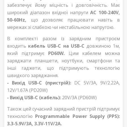
забезпечує йому міцність і довговічність. Має
широкий діапазон вхідної напруги
AC 100-240V,
50-60Hz,
що дозволяє працювати навіть в
мережах зі слабкою чи нестабільною напругою.
В комплекті разом із зарядним пристроєм
входить
кабель USB-C на USB-C
довжиною 1м,
який підтримує
PD60W.
Цим кабелем можна
заряджати планшети, ноутбуки, смартфони та
інші гаджети, що підтримують технологію
швидкого заряджання.
- Вихід USB-C (пристрій):
DC 5V/3А, 9V/2.22А,
12V/1.67А (PD20W)
- Вихід USB-C (кабель):
20V/3А (PD60W)
Також цей сучасний зарядний пристрій підтримує
технологію
Programmable Power Supply (PPS):
3.3-5.9V/3A, 3.3V-11V/2A.