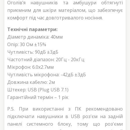
Оголів’я навушників та амбушури обтягнуті
приємним для шкіри матеріалом, що забезпечує
комфорт під час довготривалого носіння.
Технічні параметри:
Діаметр динаміка: 40мм
Опір: 30 Ом ±15%
Чутливість: 90дБ ±3дБ
Частотний діапазон: 20Гц - 20кГц
Мікрофон: 6.0х2.7мм
Чутливість мікрофона: -42дБ ±3дБ
Довжина кабелю: 2м
Штекер: USB (Plug USB 7.1)
Гарантійний термін – 1 рік
P.S. При використанні з ПК рекомендовано
підключати навушники в USB роз'єм на задній
панелі системного блоку, тому що роз'єми