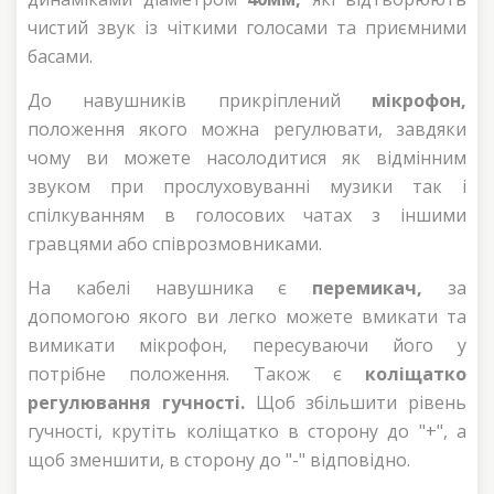
чистий звук із чіткими голосами та приємними
басами.
До навушників прикріплений
мікрофон,
положення якого можна регулювати, завдяки
чому ви можете насолодитися як відмінним
звуком при прослуховуванні музики так і
спілкуванням в голосових чатах з іншими
гравцями або співрозмовниками.
На кабелі навушника є
перемикач,
за
допомогою якого ви легко можете вмикати та
вимикати мікрофон, пересуваючи його у
потрібне положення. Також є
коліщатко
регулювання гучності.
Щоб збільшити рівень
гучності, крутіть коліщатко в сторону до "+", а
щоб зменшити, в сторону до "-" відповідно.