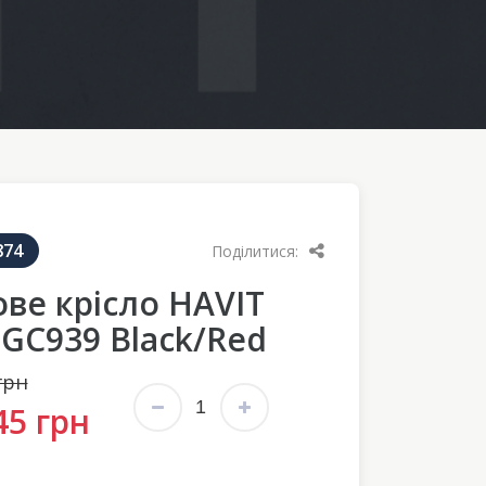
874
Поділитися:
ове крісло HAVIT
GC939 Black/Red
грн
45 грн