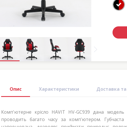
Опис
Характеристики
Доставка та
Комп'ютерне крісло HAVIT HV-GC939 дана модель в
проводить багато часу за комп'ютером. Губчаста п
наповнювача, дозволяє приймати природнє положе