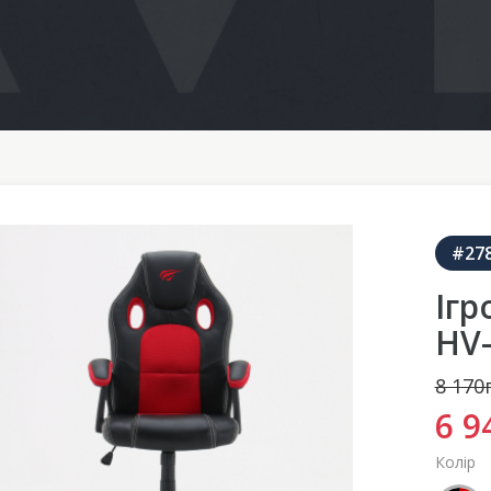
#27
Ігр
HV-
8 170
6 9
Колір