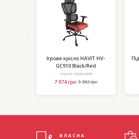
мп'ютера
Ігрове крісло HAVIT HV-
Пі
GK52 USB
GC910 Black/Red
Чорно-червоний
7 974 грн
9 382 грн
ВЛАСНА