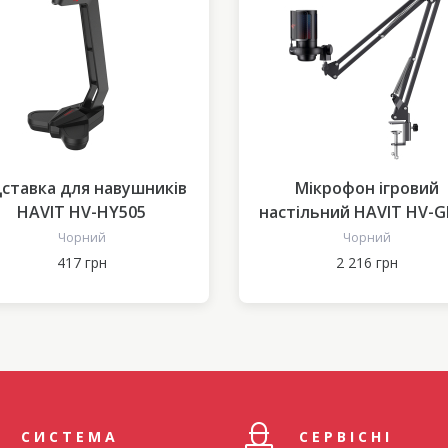
дставка для навушників
Мікрофон ігровий
HAVIT HV-HY505
настільний HAVIT HV-G
PRO USB RGB
Чорний
Чорний
417 грн
2 216 грн
СИСТЕМА
СЕРВІСНІ