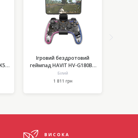
Ігровий бездротовий
Ігров
K50
геймпад HAVIT HV-G180BT
геймпад
RGB Transparent
Білий
1 811 грн
ВИСОКА