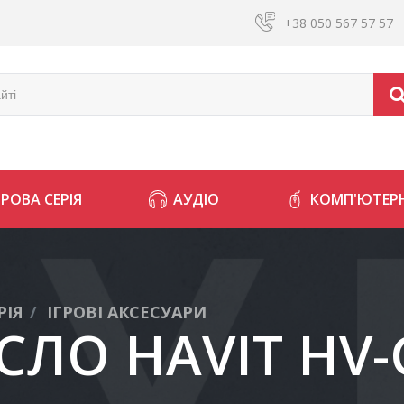
+38 050 567 57 57
ГРОВА СЕРІЯ
АУДІО
КОМП'ЮТЕРН
РІЯ
ІГРОВІ АКСЕСУАРИ
ІСЛО HAVIT HV-