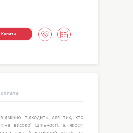
Купити
 оплата
ідмінно підходить для тих, хто
іна високої щільності, в якості
ння тіла. А комірний відділ та