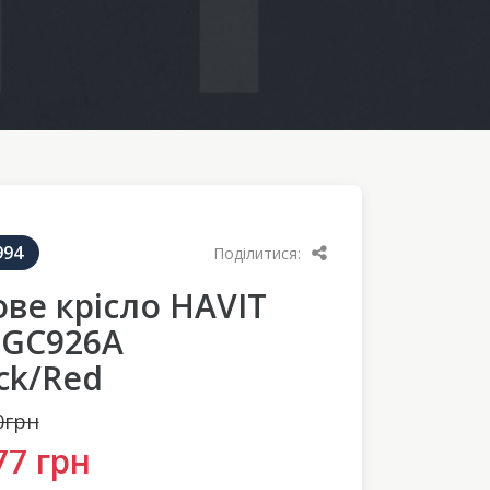
994
Поділитися:
ове крісло HAVIT
-GC926A
ck/Red
0грн
77 грн