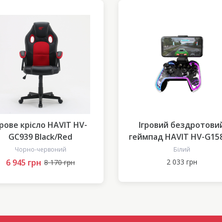
грове крісло HAVIT HV-
Ігровий бездротови
GC939 Black/Red
геймпад HAVIT HV-G15
PRO RGB
Чорно-червоний
Білий
6 945 грн
2 033 грн
8 170 грн