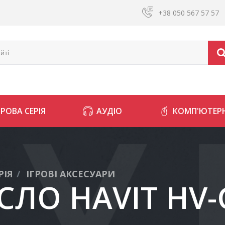
+38 050 567 57 57
ГРОВА СЕРІЯ
АУДІО
КОМП'ЮТЕРН
РІЯ
ІГРОВІ АКСЕСУАРИ
ІСЛО HAVIT HV