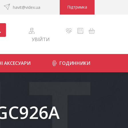
Підтримка
havit@videx.ua
УВІЙТИ
І АКСЕСУАРИ
ГОДИННИКИ
-GC926A