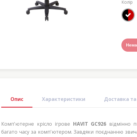
Колір
Нема
Опис
Характеристики
Доставка та
Комп'ютерне крісло ігрове
HAVIT
GC
926
відмінно п
багато часу за комп'ютером. Завдяки поєднанню звича