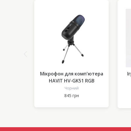
вушників
Мікрофон для комп'ютера
І
505
HAVIT HV-GK51 RGB
Чорний
845 грн