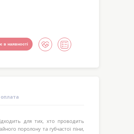
є в наявності
 оплата
ідходить для тих, хто проводить
йного поролону та губчастої піни,