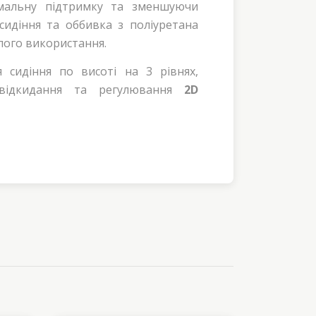
альну підтримку та зменшуючи
сидіння та оббивка з
поліуретан
а
лого використання.
 сидіння по висоті на 3 рівнях,
відкидання та регулювання
2
D