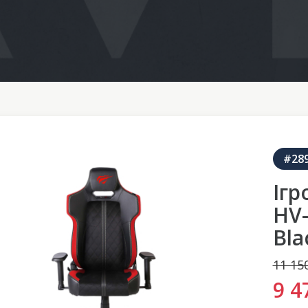
#28
Ігр
HV
Bla
11 15
9 4