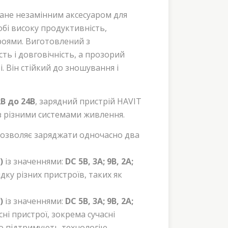
тане незамінним аксесуаром для
обі високу продуктивність,
троями. Виготовлений з
сть і довговічність, а прозорий
. Він стійкий до зношування і
2В до 24В
, зарядний пристрій HAVIT
з різними системами живлення.
дозволяє заряджати одночасно два
)
із значеннями:
DC 5В, 3А; 9В, 2А;
ку різних пристроїв, таких як
)
із значеннями:
DC 5В, 3А; 9В, 2А;
і пристрої, зокрема сучасні
що підтримують технологію