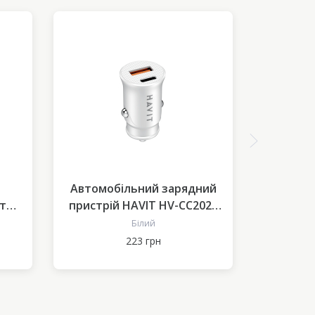
Автомобільний зарядний
Магнітн
ктор
пристрій HAVIT HV-CC2022
телефон
20W USB+USB-C
решітку 
Білий
223 грн