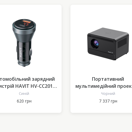
томобільний зарядний
Портативний
истрій HAVIT HV-CC2017
мультимедійний прое
48W USB-A+USB-C
HAVIT HV-PJ211 PRO
Синій
Чорний
620 грн
7 337 грн