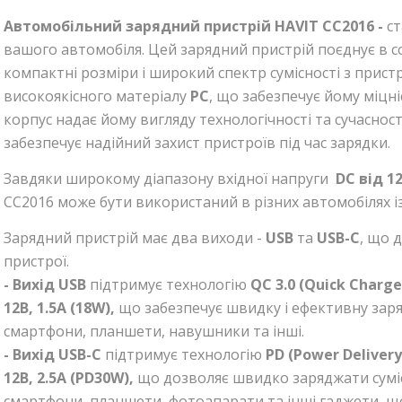
Автомобільний зарядний пристрій HAVIT CC2016 -
с
вашого автомобіля. Цей зарядний пристрій поєднує в с
компактні розміри і широкий спектр сумісності з прис
високоякісного матеріалу
PC
, що забезпечує йому міцні
корпус надає йому вигляду технологічності та сучасності
забезпечує надійний захист пристроїв під час зарядки.
Завдяки широкому діапазону вхідної напруги
DC
від 1
CC2016 може бути використаний в різних автомобілях і
Зарядний пристрій має два виходи -
USB
та
USB
-C
, що 
пристрої.
- Вихід USB
підтримує технологію
QC 3.0 (Quick Charge
12В, 1.5А (18W),
що забезпечує швидку і ефективну заряд
смартфони, планшети, навушники та інші.
- Вихід
USB
-C
підтримує технологію
PD (Power Delivery
12В, 2.5А (PD30W),
що дозволяє швидко заряджати сумісн
смартфони, планшети, фотоапарати та інші гаджети, 