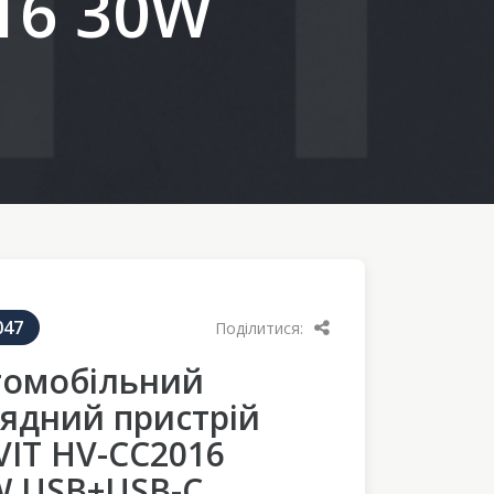
16 30W
047
Поділитися:
томобільний
ядний пристрій
IT HV-CC2016
W USB+USB-C