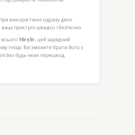
при використанні одразу двох
ваші пристрої швидко і безпечно.
і всього
16г±5г
, цей зарядний
у гнізді. Ви зможете брати його з
лі без будь-яких перешкод.