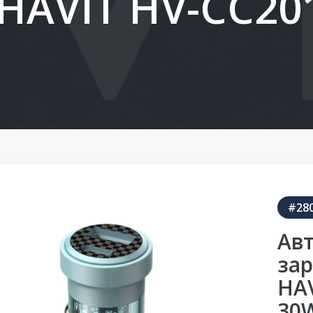
HAVIT HV-CC20
#28
Ав
зар
HAV
30