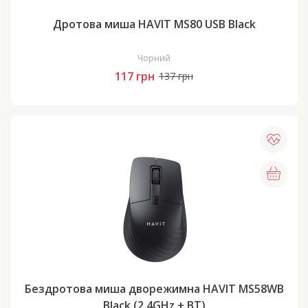
Дротова миша HAVIT MS80 USB Black
Чорний
117 грн
137 грн
Бездротова миша дворежимна HAVIT MS58WB
Black (2.4GHz + BT)