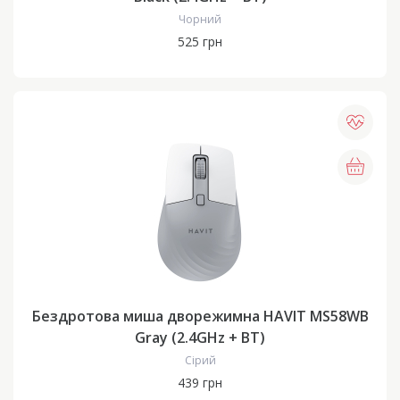
Чорний
525 грн
Бездротова миша дворежимна HAVIT MS58WB
Gray (2.4GHz + BT)
Сірий
439 грн