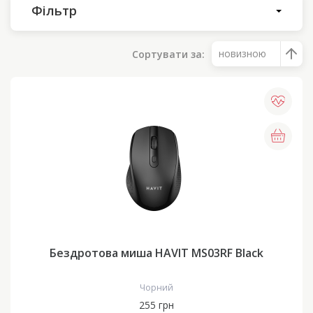
Фільтр
новизною
Сортувати за:
Бездротова миша HAVIT MS03RF Black
Чорний
255 грн